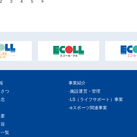
2
3
4
5
報
事業紹介
いさつ
施設運営・管理
理念
LS（ライフサポート）事業
eスポーツ関連事業
概要
内容
所一覧