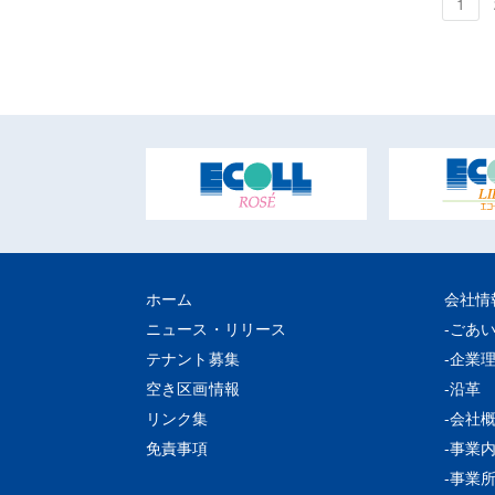
1
ホーム
会社情
ニュース・リリース
ごあ
テナント募集
企業
空き区画情報
沿革
リンク集
会社
免責事項
事業
事業