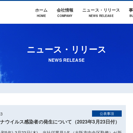
ホーム
会社情報
ニュース・リリース
HOME
COMPANY
NEWS RELEASE
B
施設運営・管理
沿革
会社概要
環境問題
テナント募集
LS（ライフサポート）事業
事業内容
CSR活動
空き区画情報
事業所一覧
企業統治
eスポーツ関連事
アクセスマップ
ニュース・リリース
NEWS RELEASE
23
公表事項
ナウイルス感染者の発生について（2023年3月23日付）
(令和5年) 3月23日(木) 当社従業員1名（大阪市中央区勤務）が新